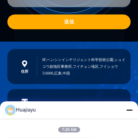
送信
8F,ヘンシンインテリジェント科学技術公園,シュイ
コウ副地区事務所,フイチェン地区,フイショウ
住所
516000,広東,中国
sales@huajiayu.com
電子メール
Huajiayu
7:20 AM