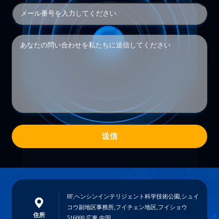
送信
8F,ヘンシンインテリジェント科学技術公園,シュイ
コウ副地区事務所,フイチェン地区,フイショウ
住所
516000,広東,中国