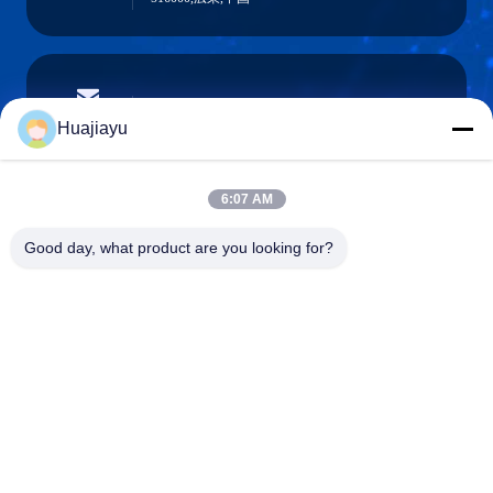
sales@huajiayu.com
電子メール
Huajiayu
6:07 AM
0086-18664306976
Good day, what product are you looking for?
電話
Guangdong Huajiayu Technology Co., Ltd