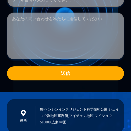
送信
8F,ヘンシンインテリジェント科学技術公園,シュイ
コウ副地区事務所,フイチェン地区,フイショウ
住所
516000,広東,中国