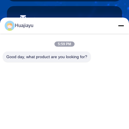
sales@huajiayu.com
電子メール
Huajiayu
5:59 PM
0086-18664306976
Good day, what product are you looking for?
電話
Guangdong Huajiayu Technology Co., Ltd