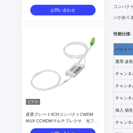
イバーリンク向けの高信頼性
コンパク
お問い合わせ
ンがあり
性能仕様:
パラメー
運用
波長
チャンネ
チャンネ
チャンネ
ビデオ
挿入
損失 
産業グレード4CHコンパクトCWDM
MUX CCWDMマルチプレクサ、光ファ
チャンネ
イバーリンク向けの高信頼性