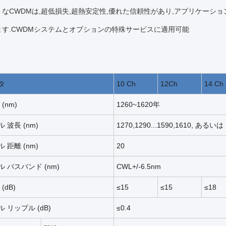
トなCWDMは,超低損失,超熱安定性,優れた信頼性があり,アプリケー
ます.CWDMシステムとオプションの特殊サービスに適用可能
タ
10
Ch
12Ch
14
Ch
(nm)
1260~1620年
ル
波長
(nm)
1270,1290...1590,1610,
あるいは
ル
距離 (nm)
20
ル
パスバンド
(nm)
CWL+/-6.5nm
(dB)
≤15
≤15
≤18
ル
リップル (dB)
≤0.4