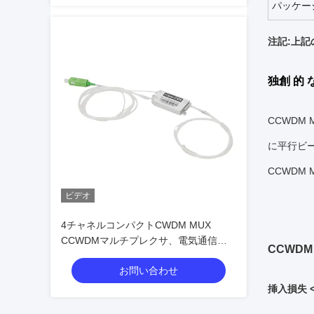
パッケー
注記:上記
独創 的 
CCWDM
に平行ビ
CCWDM 
ビデオ
4チャネルコンパクトCWDM MUX
CCWDMマルチプレクサ、電気通信お
CCWDM
よびデータセンターアプリケーション
お問い合わせ
向けの高安定性
挿入損失 <2