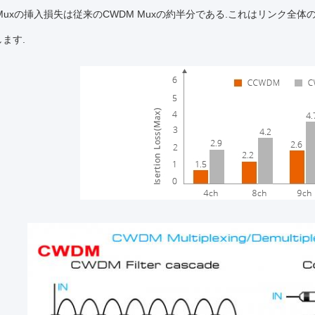
 Muxの挿入損失は従来のCWDM Muxの約半分である.これはリンク
ます.