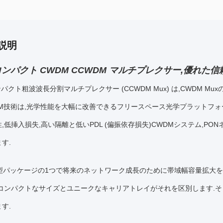
説明
 コンパクト CWDM CCWDM マルチプレクサー,優れた
コンパクト粗波波長分割マルチプレクサー (CCWDM Mux) は,CWDM 
DM技術は,光学性能を大幅に改善できるフリースペース光学プラットフォーム
,低挿入損失,高い隔離と低いPDL (偏振依存損失)CWDMシステム,PO
す.
,小型パッケージの1つで将来のネットワーク成長のために帯域幅容量拡大
のコンパクトなサイズとユニークなキャリアトレイがそれを区別します.そ
す.