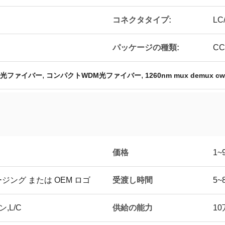
コネクタタイプ:
LC
パッケージの種類:
C
,
,
M 光ファイバー
コンパクトWDM光ファイバー
1260nm mux demux 
価格
1~
受渡し時間
ング または OEM ロゴ
5~
供給の能力
,L/C
1