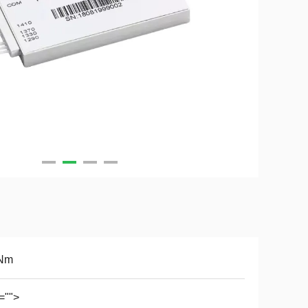
Nm
="">