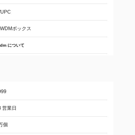
/UPC
CWDMボックス
cwdm について
999
8 営業日
0万個