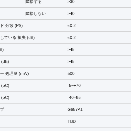
隣接する
>30
隣接しない
>40
ド
分散 (PS)
≤0.2
している
損失 (dB)
≤0.2
B)
>45
(dB)
>45
ー
処理量 (mW)
500
(oC)
-5~+70
(oC)
-40~85
プ
G657A1
TBD