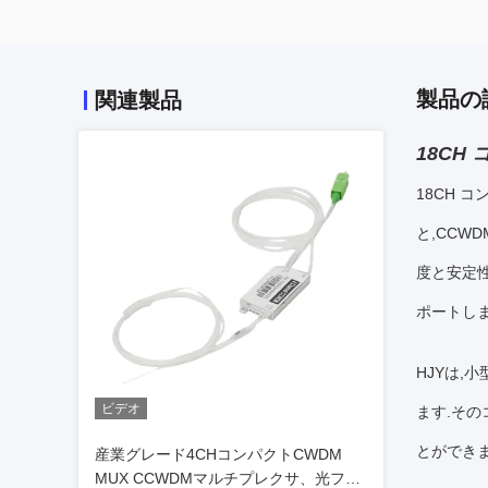
製品の
関連製品
18CH
18CH 
と,CCW
度と安定性
ポートしま
HJYは
ビデオ
ます.そ
とができま
産業グレード4CHコンパクトCWDM
MUX CCWDMマルチプレクサ、光ファ