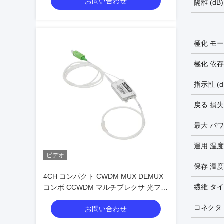
お問い合わせ
隔離 (dB)
極化
モー
極化
依存
指示性 (d
戻る
損失 
最大
パワ
運用
温度 
ビデオ
保存
温度
4CH コンパクト CWDM MUX DEMUX
繊維
タイ
コンボ CCWDM マルチプレクサ 光ファ
イバー通信システム向け費用対効果
コネクタ
お問い合わせ