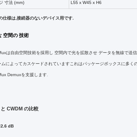
ジ
寸法 (mm)
L55
x
W45
x
H
6
の仕様は,接続器のないデバイス用です.
な 空間の 技術
 Muxは自由空間技術を採用し 空間内で光を拡散させ データを無線で
ームによってカスケードされていますこれはパッケージボックスに多くの
Mux Demuxを支援します.
 と CWDM の比較
.6 dB