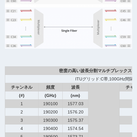
密度の高い波長分割マルチプレックス (D
ITUグリッド:C帯,100GHz間隔
チャンネル
頻度
波長
チャ
(#)
(GHz)
(nm)
(
1
190100
1577.03
3
2
190200
1576.20
3
3
190300
1575.37
3
4
190400
1574.54
4
5
190500
1573.71
4