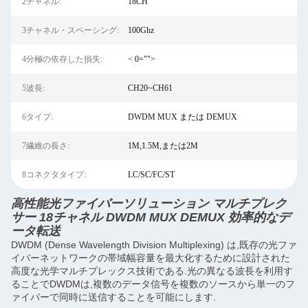
2チャネル:
18CH
3チャネル・スペーシング:
100Ghz
4分極の依存した損失:
< 0="">
5波長:
CH20~CH61
6タイプ:
DWDM MUX または DEMUX
7繊維の長さ:
1M,1.5M,または2M
8コネクタタイプ:
LC/SC/FC/ST
高性能光ファイバーソリューション マルチプレク
サー 18チャネル DWDM MUX DEMUX 効率的なデ
ータ転送
DWDM (Dense Wavelength Division Multiplexing) は,既存の光ファ
イバーネットワークの帯域幅容量を最大化するために設計された
高度な光学マルチプレックス技術である.光の異なる波長を利用す
ることでDWDMは,複数のデータ信号を複数のソースから単一のフ
ァイバーで同時に送信することを可能にします.