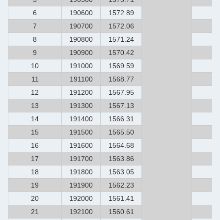
6
190600
1572.89
4
7
190700
1572.06
4
8
190800
1571.24
4
9
190900
1570.42
4
10
191000
1569.59
4
11
191100
1568.77
4
12
191200
1567.95
4
13
191300
1567.13
4
14
191400
1566.31
5
15
191500
1565.50
5
16
191600
1564.68
5
17
191700
1563.86
5
18
191800
1563.05
5
19
191900
1562.23
5
20
192000
1561.41
5
21
192100
1560.61
5