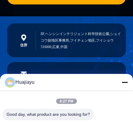
8F,ヘンシンインテリジェント科学技術公園,シュイ
コウ副地区事務所,フイチェン地区,フイショウ
住所
516000,広東,中国
sales@huajiayu.com
電子メール
Huajiayu
8:27 PM
0086-18664306976
Good day, what product are you looking for?
電話