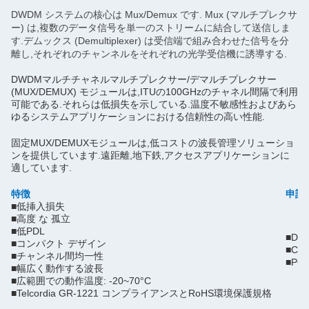
DWDM システムの核心は Mux/Demux です. Mux (マルチプレクサ
ー) は,複数のデータ信号を単一のストリームに結合して送信しま
す.デムックス (Demultiplexer) は受信端で組み合わせた信号を分
離し,それぞれのチャンネルをそれぞれの光学受信機に誘導する.
DWDMマルチチャネルマルチプレクサー/デマルチプレクサー
(MUX/DEMUX) モジュールは,ITUの100GHzのチャネル間隔で利用
可能である.それらは低損失を示している.温度不敏感性およびあら
ゆるシステムアプリケーションにおける信頼性の高い性能.
固定MUX/DEMUXモジュールは,低コストの波長管理ソリューショ
ンを提供しています.
遠距離,地下鉄,アクセスアプリケーションに
適しています.
特徴
申請
■
低挿入損失
■
高度 な 孤立
■
低PDL
■
DW
■
コンパクト デザイン
■
CA
■
チャンネル間均一性
■
PO
■
幅広く動作する波長
■
広範囲での動作温度: -20~70°C
■
Telcordia GR-1221 コンプライアンスとRoHS環境保護規格