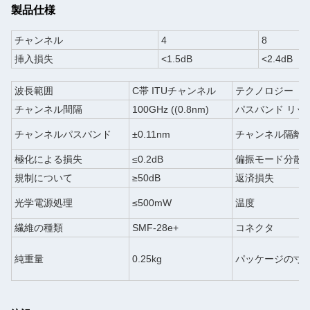
製品仕様
チャンネル
4
8
挿入損失
<1.5dB
<2.4dB
波長範囲
C帯 ITUチャンネル
テクノロジー
チャンネル間隔
100GHz ((0.8nm)
パスバンド リッ
チャンネルパスバンド
±0.11nm
チャンネル隔離
極化による損失
≤0.2dB
偏振モード分散
規制について
≥50dB
返済損失
光学電源処理
≤500mW
温度
繊維の種類
SMF-28e+
コネクタ
純重量
0.25kg
パッケージの寸