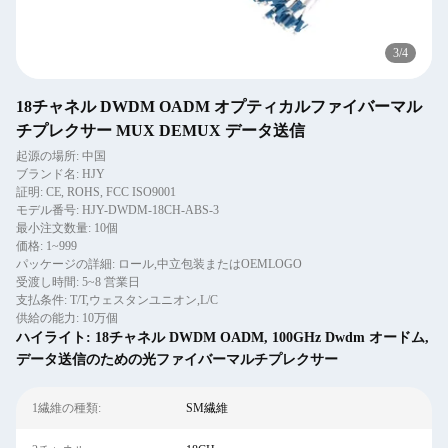
3
/
4
18チャネル DWDM OADM オプティカルファイバーマル
チプレクサー MUX DEMUX データ送信
起源の場所: 中国
ブランド名: HJY
証明: CE, ROHS, FCC ISO9001
モデル番号: HJY-DWDM-18CH-ABS-3
最小注文数量: 10個
価格: 1~999
パッケージの詳細: ロール,中立包装またはOEMLOGO
受渡し時間: 5~8 営業日
支払条件: T/T,ウェスタンユニオン,L/C
供給の能力: 10万個
ハイライト:
18チャネル DWDM OADM
,
100GHz Dwdm オードム
,
データ送信のための光ファイバーマルチプレクサー
1繊維の種類:
SM繊維