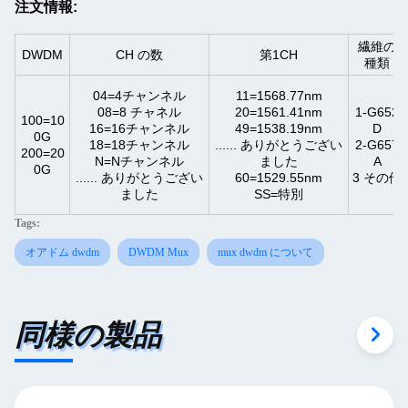
注文情報:
繊維の
DWDM
CH の数
第1CH
種類
04=4チャンネル
11=1568.77nm
08=8 チャネル
20=1561.41nm
1-G652
100=10
16=16チャンネル
49=1538.19nm
D
0G
18=18チャンネル
...... ありがとうござい
2-G657
200=20
N=Nチャンネル
ました
A
0G
...... ありがとうござい
60=1529.55nm
3 その他
ました
SS=特別
Tags:
オアドム dwdm
DWDM Mux
mux dwdm について
同様の製品