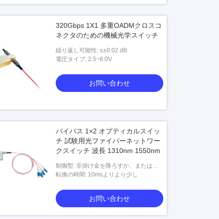
320Gbps 1X1 多重OADMクロスコ
ネクタのための機械光学スイッチ
繰り返し可能性: ≤±0.02 dB
電圧タイプ: 2.5~6.0V
お問い合わせ
バイパス 1×2 オプティカルスイッ
チ 試験用光ファイバーネットワー
クスイッチ 波長 1310nm 1550nm
制御型: 非掛け金を降ろすか、または掛
け金を降ろすこと
転換の時間: 10msよりより少し
お問い合わせ