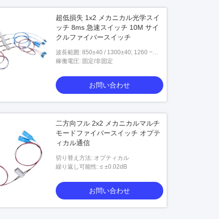
超低損失 1x2 メカニカル光学スイ
ッチ 8ms 急速スイッチ 10M サイ
クルファイバースイッチ
波長範囲: 850±40 / 1300±40; 1260 ~
1650
稼働電圧: 固定/非固定
お問い合わせ
二方向フル 2x2 メカニカルマルチ
モードファイバースイッチ オプテ
ィカル通信
切り替え方法: オプティカル
繰り返し可能性: ≤ ±0.02dB
お問い合わせ