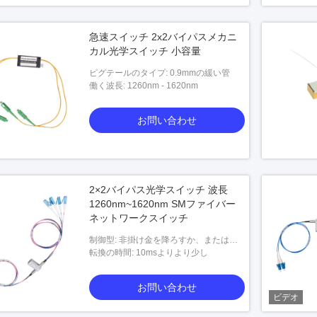
急速スイッチ 2x2バイパスメカニ
カル光学スイッチ 小容量
ピグテールのタイプ: 0.9mmの緩い管
働く波長: 1260nm - 1620nm
お問い合わせ
2×2バイパス光学スイッチ 波長
1260nm~1620nm SMファイバー
ネットワークスイッチ
制御型: 非掛け金を降ろすか、または掛
け金を降ろすこと
転換の時間: 10msよりより少し
お問い合わせ
ビデオ