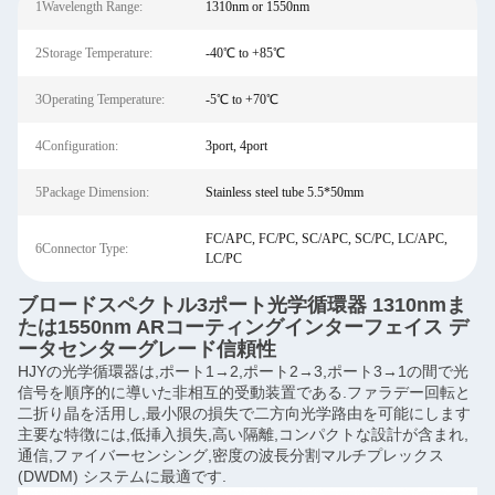
1Wavelength Range:
1310nm or 1550nm
2Storage Temperature:
-40℃ to +85℃
3Operating Temperature:
-5℃ to +70℃
4Configuration:
3port, 4port
5Package Dimension:
Stainless steel tube 5.5*50mm
FC/APC, FC/PC, SC/APC, SC/PC, LC/APC,
6Connector Type:
LC/PC
ブロードスペクトル3ポート光学循環器 1310nmま
たは1550nm ARコーティングインターフェイス デ
ータセンターグレード信頼性
HJYの光学循環器は,ポート1→2,ポート2→3,ポート3→1の間で光
信号を順序的に導いた非相互的受動装置である.ファラデー回転と
二折り晶を活用し,最小限の損失で二方向光学路由を可能にします
主要な特徴には,低挿入損失,高い隔離,コンパクトな設計が含まれ,
通信,ファイバーセンシング,密度の波長分割マルチプレックス
(DWDM) システムに最適です.