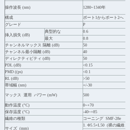
操作波長 (nm)
1280~1340年
構成
ポート1からポート2へ
ポ
グレード
P
典型的な
0.6
挿入損失 (dB)
最大
0.8
チャンネルマックス 隔離 (dB)
50
チャンネル最小隔離 (dB)
40
ディレクティビティ (dB)
50
PDL (dB)
<0.15
PMD ((ps)
<0.1
RL (dB)
>50
帯域幅 (nm)
+/-30
マックス
運用
パワー (mW)
500
動作温度 (°C)
0~+70
保存温度 (°C)
-40~+85
繊維の種類
コーニング
SMF-28e
1. Φ5.5×L50
(裸の繊維ま
サイズ
(mm)