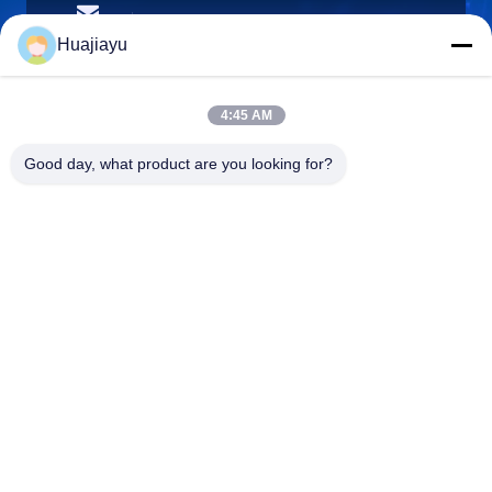
sales@huajiayu.com
電子メール
Huajiayu
4:45 AM
0086-18664306976
Good day, what product are you looking for?
電話
Guangdong Huajiayu Technology Co., Ltd
Guangdong Huajiayu Technology Co., Ltd