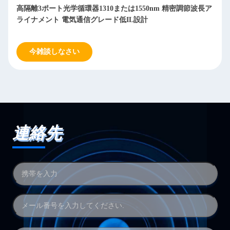
高隔離3ポート光学循環器1310または1550nm 精密調節波長ア
ライナメント 電気通信グレード低IL設計
今雑談しなさい
連絡先