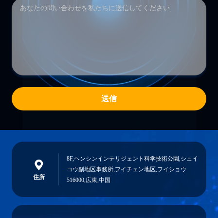
送信
8F,ヘンシンインテリジェント科学技術公園,シュイ
コウ副地区事務所,フイチェン地区,フイショウ
住所
516000,広東,中国