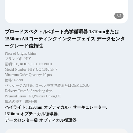
3
/
5
ブロードスペクトル3ポート光学循環器 1310nmまたは
1550nm ARコーティングインターフェイス データセンタ
ーグレード信頼性
Place of Origin: China
ブランド名: HJY
証明: CE, ROHS, FCC ISO9001
Model Number: HJY-OC-1310-3P-7
Minimum Order Quantity: 10 pcs
価格: 1~999
パッケージの詳細: ロール,中立包装またはOEMLOGO
Delivery Time: 5~8 working days
Payment Terms: T/T,Western Union,L/C
供給の能力: 100千個
ハイライト:
1550nm オプティカル・サーキュレーター
,
1310nm オプティカル循環器
,
データセンター級 オプティカル循環器