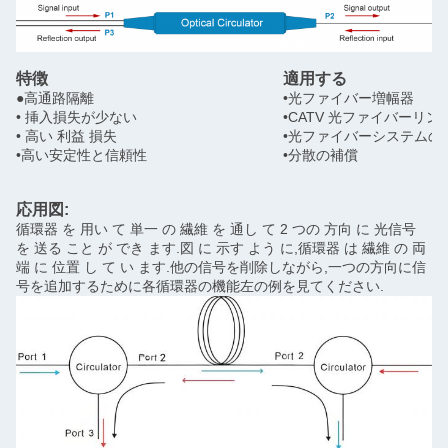
特徴
適用する
●高通路隔離
•光ファイバー増幅器
• 挿入損失が少ない
•CATV 光ファイバーリン
• 高い 利益 損失
•光ファイバーシステムの
•高い安定性と信頼性
•分散の補償
応用図:
循環器 を 用い て 単一 の 繊維 を 通し て 2 つの 方向 に 光信号
を 送る こと が でき ます.図 に 示す よう に,循環器 は 繊維 の 両
端 に 位置 し て い ます.他の信号を削除しながら,一つの方向に信
号を追加するために各循環器の機能左の例を見てください.