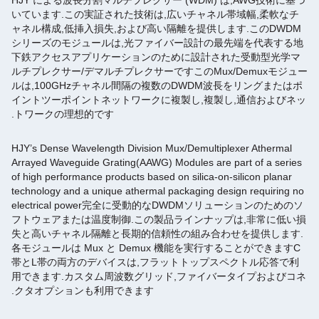
HJY による波長分割マルチプレクサー (WDM) は,AWG技術に基づ
いています.この実証された技術は,広いチャネル帯域幅,柔軟なチ
ャネル構成,低挿入損失,および高い隔離を提供します.このDWDM
シリーズのモジュールは,光ファイバー設計の最先端を代表する地
下鉄アクセスアプリケーションのために設計された受動型光学マ
ルチプレクサー/デマルチプレクサーですこのMux/Demuxモジュー
ルは,100GHzチャネル間隔の複数のDWDM波長をリングまたはポ
イントツーポイントネットワークに複製し,複製し,通信およびネッ
トワークの理想的です.
HJY’s Dense Wavelength Division Mux/Demultiplexer Athermal
Arrayed Waveguide Grating(AAWG) Modules are part of a series
of high performance products based on silica-on-silicon planar
technology and a unique athermal packaging design requiring no
electrical power完全に受動的なDWDMソリューションのためのソ
フトウェアまたは温度制御.この製品ラインナップは,非常に低い損
失と高いチャネル隔離と長期的信頼性の組み合わせを提供します.
各モジュールは Mux と Demux 機能を実行することができますC
帯とL帯の両方のデバイスは,フラットトップスペクトル応答で利
用できます.カスタム周波数グリッド,ファイバータイプおよびコネ
クタオプションも利用できます.