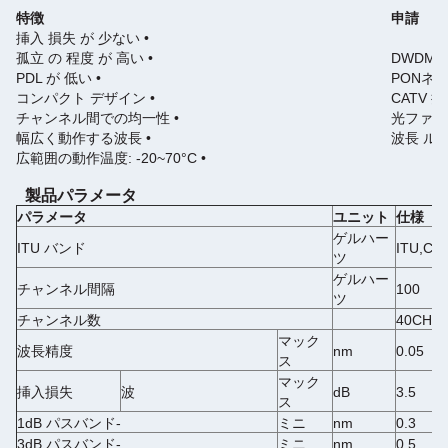
特徴
申請
• 挿入 損失 が 少ない
• 孤立 の 程度 が 高い
• PDL が 低い
• コンパクト デザイン
• チャンネル間での均一性
• 幅広く動作する波長
• 広範囲の動作温度: -20~70°C
製品パラメータ
パラメータ
ユニット
仕様
ゲルハー
ITU バンド
ITU,C
ツ
ゲルハー
チャンネル間隔
100
ツ
チャンネル数
40CH
マック
波長精度
nm
0.05
ス
マック
挿入損失
波
dB
3.5
ス
-1dB パスバンド
ミニ
nm
0.3
-3dB パスバンド
ミニ
nm
0.5