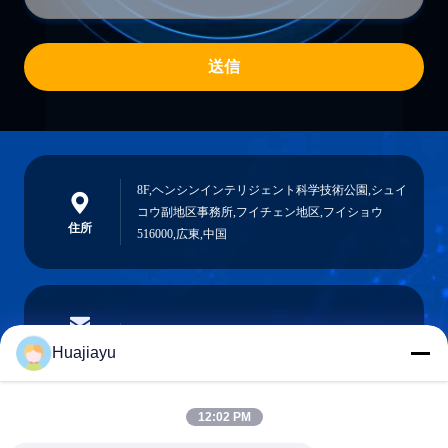
送信
8F,ヘンシンインテリジェント科学技術公園,シュイ
コウ副地区事務所,フイチェン地区,フイショウ
住所
516000,広東,中国
sales@huajiayu.com
電子メール
Huajiayu
12:02 PM
0086-18664306976