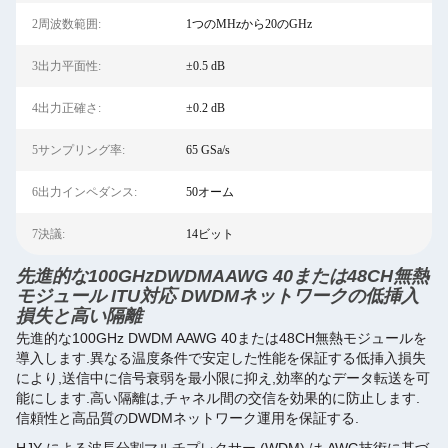
2周波数範囲:
1つのMHzから20のGHz
3出力平面性:
±0.5 dB
4出力正確さ:
±0.2 dB
5サンプリング率:
65 GSa/s
6出力インペダンス:
50オーム
7決議:
14ビット
先進的な100GHzDWDMAAWG 40または48CH無熱
モジュール ITU対応 DWDMネットワークの低挿入
損失と高い隔離
先進的な100GHz DWDM AAWG 40または48CH無熱モジュールを
導入します.異なる温度条件で安定した性能を保証する低挿入損失
により,送信中に信号衰弱を最小限に抑え,効率的なデータ転送を可
能にします.高い隔離は,チャネル間の交信を効果的に防止します.
信頼性と高品質のDWDMネットワーク運用を保証する.