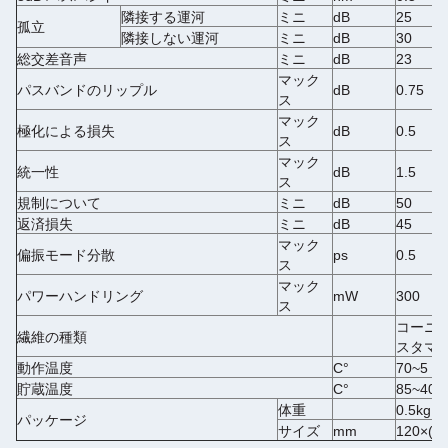
隣接する運河
ミニ
dB
25
孤立
隣接しない運河
ミニ
dB
30
総交差音声
ミニ
dB
23
マック
パスバンドのリップル
dB
0.75
ス
マック
極化による損失
dB
0.5
ス
マック
統一性
dB
1.5
ス
規制について
ミニ
dB
50
返済損失
ミニ
dB
45
マック
偏振モード分散
ps
0.5
ス
マック
パワーハンドリング
mW
300
ス
コーニング
繊維の種類
スタマ
動作温度
°C
5~70
貯蔵温度
°C
-40~85
体重
0.5kg
パッケージ
サイズ
mm