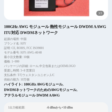
3
/
3
100GHz AWG モジュール 熱性モジュール DWDM AAWG
ITU対応 DWDMネットワーク
起源の場所: 中国
ブランド名: HJY
証明: CE, ROHS, FCC ISO9001
モデル番号: HJY-AWG-40/48
最小注文数量: 10個
価格: 1~999
パッケージの詳細: ロール,中立包装またはOEMLOGO
受渡し時間: 5~8 営業日
支払条件: T/T,ウェスタンユニオン,L/C
供給の能力: 10万個
ハイライト:
100GHz AWGモジュール
,
DWDMネットワークのためのAWGモジュール
,
アテラルモジュール DWDM AAWG
1出力幅範囲:
-6 dBmから+10 dBm