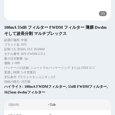
3
/
3
100mA 55dB フィルター FWDM フィルター 薄膜 Dwdm
そして波長分割 マルチプレックス
起源の場所: 中国
ブランド名: HJY
証明: CE, ROHS, FCC ISO9001
モデル番号: HJY-FWDM-GT-3
最小注文数量: 1pc
価格: 1~999
パッケージの詳細: ニュートラルパッケージング または OEM ロゴ
受渡し時間: 5~8 営業日
支払条件: T/T,ウェスタンユニオン,L/C
供給の能力: 10万個
ハイライト:
100mA FWDMフィルター
,
55dB FWDMフィルター
,
1625nm dwdmフィルター
1指向性:
>55db