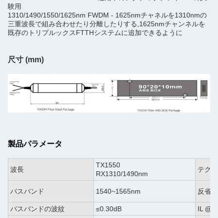
験用
1310/1490/1550/1625nm FWDM - 1625nmチャネルを1310nmの
三重波長で組み合わせたり分離したりする,1625nmチャンネルを
既存のトリプルックスFTTHシステムに追加できるように
尺寸 (mm)
製品パラメータ
TX1550
波長
テクノ
RX1310/1490nm
パスバンド
1540~1565nm
反省
パスバンドの波紋
≤0.30dB
IL @