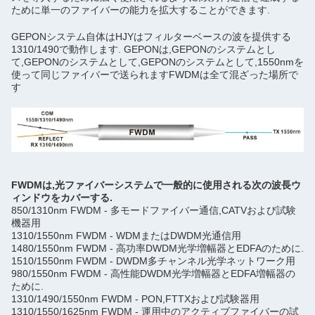
ために単一のファイバーの能力を拡大することができます.
GEPONシステム自体は
HJYはフィルターベースの波を提供する
1310/1490で動作します. GEPONは,GEPONのシステムとし
て,GEPONのシステムとして,GEPONのシステムとして,1550nmを
使って同じファイバーで送られますFWDMは全て混ざった場所で
す
FWDMは,光ファイバーシステムで一般的に使用される次の波長ウ
ィンドウをカバーする.
850/1310nm FWDM - 多モードファイバー通信,CATVおよび試験
機器用
1310/1550nm FWDM - WDMまたはDWDM光通信用
1480/1550nm FWDM - 高功率DWDM光学増幅器とEDFAのために.
1510/1550nm FWDM - DWDM多チャンネル光学ネットワーク用
980/1550nm FWDM - 高性能DWDM光学増幅器とEDFA増幅器の
ために.
1310/1490/1550nm FWDM - PON,FTTXおよび試験器用
1310/1550/1625nm FWDM - 運用中のアクティブファイバーの試