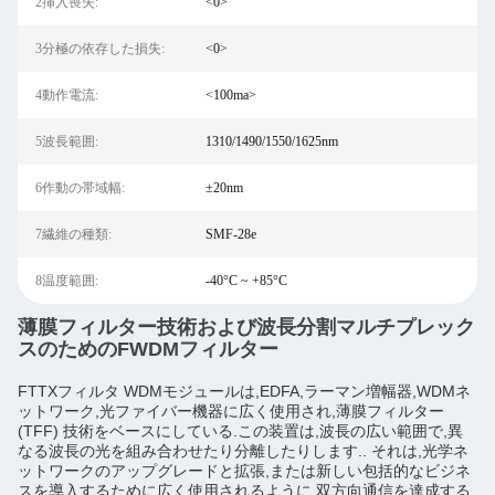
2挿入喪失:
<0>
3分極の依存した損失:
<0>
4動作電流:
<100ma>
5波長範囲:
1310/1490/1550/1625nm
6作動の帯域幅:
±20nm
7繊維の種類:
SMF-28e
8温度範囲:
-40°C ~ +85°C
薄膜フィルター技術および波長分割マルチプレック
スのためのFWDMフィルター
FTTXフィルタ WDMモジュールは,EDFA,ラーマン増幅器,WDMネ
ットワーク,光ファイバー機器に広く使用され,薄膜フィルター
(TFF) 技術をベースにしている.この装置は,波長の広い範囲で,異
なる波長の光を組み合わせたり分離したりします.. それは,光学ネ
ットワークのアップグレードと拡張,または新しい包括的なビジネ
スを導入するために広く使用されるように,双方向通信を達成する