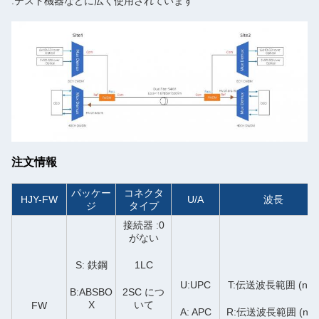
テスト機器などに広く使用されています.
注文情報
パッケー
コネクタ
HJY-FW
U/A
波長
ジ
タイプ
0: 接続器
がない
S: 鉄鋼
1LC
U:UPC
T:伝送波長範囲 (nm
B:ABSBO
2SC につ
X
いて
FW
A: APC
R:伝送波長範囲 (nm