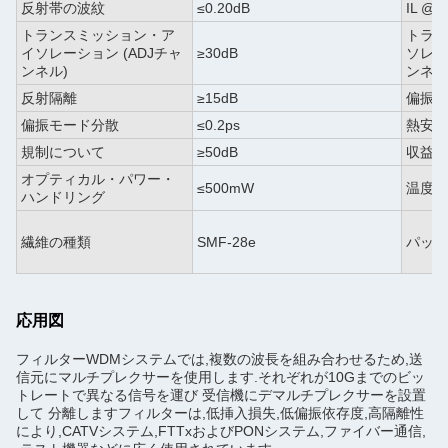
反射帯の波紋
≤0.20dB
IL @Re
トランスミッション・ア
トラン
イソレーション (ADJチャ
≥30dB
ソレー
ンネル)
ンネル
反射隔離
≥15dB
偏振依
偏振モード分散
≤0.2ps
熱安定
規制について
≥50dB
収益損
オプティカル・パワー・
≤500mW
温度
ハンドリング
繊維の種類
SMF-28e
パッケ
応用図
フィルターWDMシステムでは,複数の波長を組み合わせるため,送
信元にマルチプレクサーを使用します.それぞれが10Gまでのビッ
トレートで異なる信号を運び 受信機にデマルチプレクサーを設置
して 分離しますフィルターは,低挿入損失,低偏振依存度,高隔離性
により,CATVシステム,FTTxおよびPONシステム,ファイバー通信,