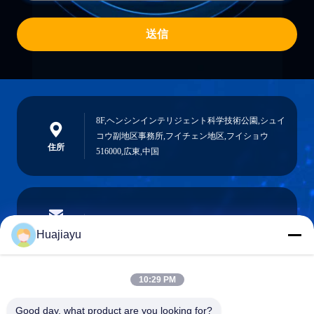
送信
8F,ヘンシンインテリジェント科学技術公園,シュイ
コウ副地区事務所,フイチェン地区,フイショウ
住所
516000,広東,中国
sales@huajiayu.com
電子メール
Huajiayu
10:29 PM
0086-18664306976
Good day, what product are you looking for?
電話