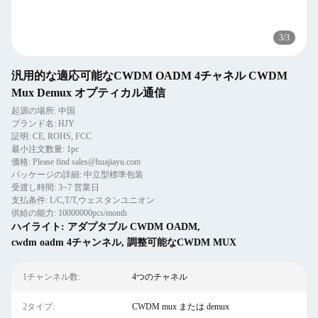
3
/
3
汎用的な適応可能なCWDM OADM 4チャネル CWDM
Mux Demux オプティカル通信
起源の場所: 中国
ブランド名: HJY
証明: CE, ROHS, FCC
最小注文数量: 1pc
価格: Please find sales@huajiayu.com
パッケージの詳細: 中立型標準包装
受渡し時間: 3~7 営業日
支払条件: L/C,T/T,ウェスタンユニオン
供給の能力: 10000000pcs/month
ハイライト:
アダプタブル CWDM OADM
,
cwdm oadm 4チャンネル
,
調整可能なCWDM MUX
1チャンネル数:
4つのチャネル
2タイプ:
CWDM mux または demux