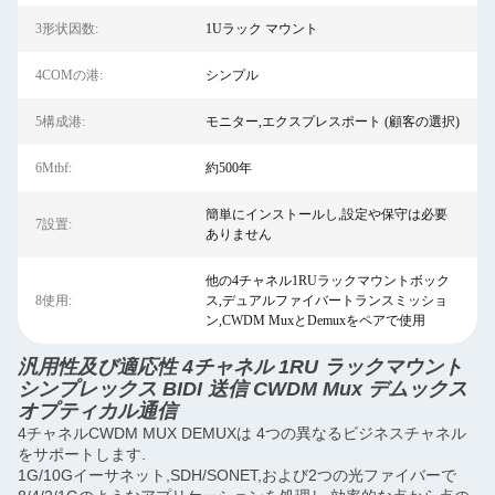
3形状因数:
1Uラック マウント
4COMの港:
シンプル
5構成港:
モニター,エクスプレスポート (顧客の選択)
6Mtbf:
約500年
簡単にインストールし,設定や保守は必要
7設置:
ありません
他の4チャネル1RUラックマウントボック
8使用:
ス,デュアルファイバートランスミッショ
ン,CWDM MuxとDemuxをペアで使用
汎用性及び適応性 4チャネル 1RU ラックマウント
シンプレックス BIDI 送信 CWDM Mux デムックス
オプティカル通信
4チャネルCWDM MUX DEMUXは 4つの異なるビジネスチャネル
をサポートします.
1G/10Gイーサネット,SDH/SONET,および2つの光ファイバーで