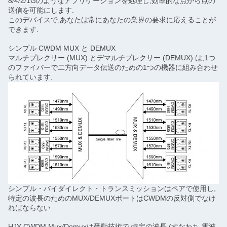
8/4/2/1Gのようなアプリケーションを処理し,効率的な点から点の
送信を可能にします.
このデバイスで,あなたは常にあなたの業界の要求に応えることが
できます.
シンプル CWDM MUX と DEMUX
マルチプレクサー (MUX) とデマルチプレクサー (DEMUX) は,1つ
のファイバーで二方向データ伝送のための1つの機器に組み合わせ
られています.
シンプル・バイダイレクト・トランスミッションはペアで使用し,
特定の波長のためのMUX/DEMUXポートはCWDMの反対側でなけ
ればならない.
HJY CWDM Mux/Demuxは受動技術で,特定の波長 (すなわち,電波