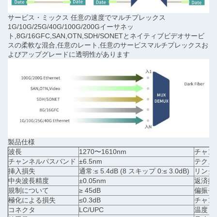
サービス・ミックス 任意の速度でマルチプレックス
1G/10G/25G/40G/100G/200Gイーサネッ
ト,8G/16GFC,SAN,OTN,SDH/SONETとネイティブビデオサービ
スの柔軟な混合,任意のレート,任意のサービスマルチプレックスお
よびアップグレードに透明性があります
製品仕様
波長
1270〜1610nm
チャン
チャンネルパスバンド
±6.5nm
テクノ
挿入損失
通常:≤ 5.4dB (8 スキップ 0:≤ 3.0dB)
リンク損
中央波長精度
±0.05nm
返済損
規制について
≥ 45dB
偏振モ
極化による損失
≤0.3dB
チャン
コネクタ
LC/UPC
温度