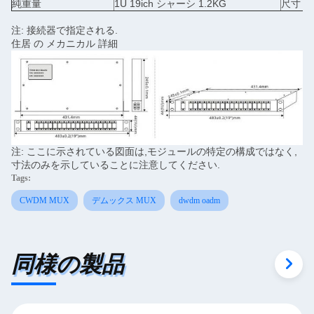
純重量
1U 19ich シャーシ 1.2KG
尺寸 (H
注: 接続器で指定される.
住居 の メカニカル 詳細
注: ここに示されている図面は,モジュールの特定の構成ではなく,
寸法のみを示していることに注意してください.
Tags:
CWDM MUX
デムックス MUX
dwdm oadm
同様の製品