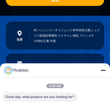
8F,ヘンシンインテリジェント科学技術公園,シュイ
コウ副地区事務所,フイチェン地区,フイショウ
住所
516000,広東,中国
sales@huajiayu.com
電子メール
Huajiayu
6:59 AM
0086-18664306976
Good day, what product are you looking for?
電話