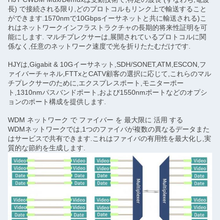
長) で接続される限り,どのプロトコルもリンク上で輸送すること
ができます.1570nmで10Gbpsイーサネットと共に輸送される)こ
れはネットワークインフラストラクチャの長期的将来性証明を可
能にします. マルチプレクサーは,展開されているプロトコルに関
係なく,任意のネットワーク速度で光を折りたたむだけです.
HJYは,Gigabit & 10Gイーサネット,SDH/SONET,ATM,ESCON,フ
ァイバーチャネル,FTTxとCATV顧客の選択に応じて,これらのマル
チプレクサーのために,エクスプレスポート,モニターポー
ト,1310nmパスバンドポート,および1550nmポートなどのオプシ
ョンのポート構成を提供します.
WDM ネットワーク で ファイバー を 最大限に 活用 する
WDMネットワークでは,1つのファイバが複数の異なるデータまた
はサービスで共有できます.これはファイバの有用性を最大化し,実
質的な節約を生成します.