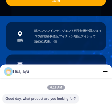
8F,ヘンシンインテリジェント科学技術公園,シュイ
コウ副地区事務所,フイチェン地区,フイショウ
住所
516000,広東,中国
sales@huajiayu.com
電子メール
Huajiayu
6:17 AM
0086-18664306976
Good day, what product are you looking for?
電話