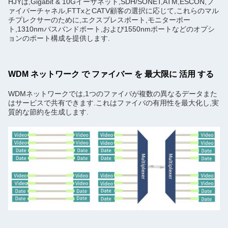
HJYは,Gigabit & 10Gイーサネット,SDH/SONET,ATM,ESCON,フ
ァイバーチャネル,FTTxとCATV顧客の選択に応じて,これらのマル
チプレクサーのために,エクスプレスポート,モニターポー
ト,1310nmパスバンドポート,および1550nmポートなどのオプシ
ョンのポート構成を提供します.
WDM ネットワーク で ファイバー を 最大限に 活用 する
WDMネットワークでは,1つのファイバが複数の異なるデータまた
はサービスで共有できます.これはファイバの有用性を最大化し,実
質的な節約を生成します.