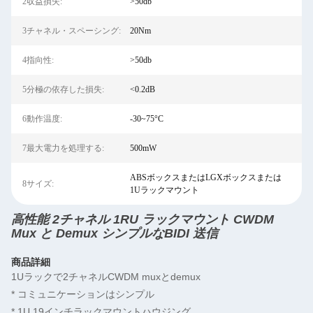
2収益損失:
>50db
3チャネル・スペーシング:
20Nm
4指向性:
>50db
5分極の依存した損失:
<0.2dB
6動作温度:
-30~75°C
7最大電力を処理する:
500mW
ABSボックスまたはLGXボックスまたは
8サイズ:
1Uラックマウント
高性能 2チャネル 1RU ラックマウント CWDM
Mux と Demux シンプルなBIDI 送信
商品詳細
1Uラックで2チャネルCWDM muxとdemux
* コミュニケーションはシンプル
* 1U 19インチラックマウントハウジング