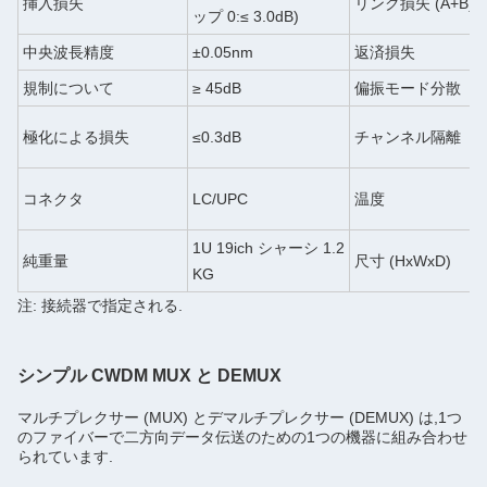
挿入損失
リンク損失 (A+B)
ップ 0:≤ 3.0dB)
中央波長精度
±0.05nm
返済損失
規制について
≥ 45dB
偏振モード分散
極化による損失
≤0.3dB
チャンネル隔離
コネクタ
LC/UPC
温度
1U 19ich シャーシ 1.2
純重量
尺寸 (HxWxD)
KG
注: 接続器で指定される.
シンプル CWDM MUX と DEMUX
マルチプレクサー (MUX) とデマルチプレクサー (DEMUX) は,1つ
のファイバーで二方向データ伝送のための1つの機器に組み合わせ
られています.