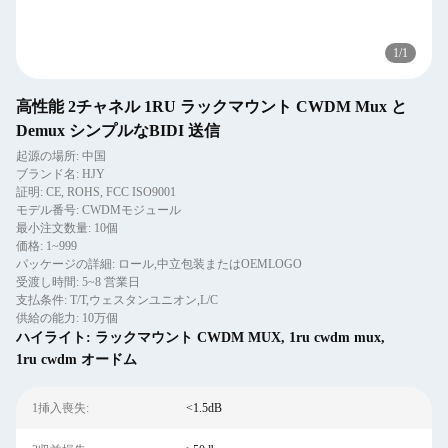
1
/
1
高性能 2チャネル 1RU ラックマウント CWDM Mux と
Demux シンプルなBIDI 送信
起源の場所: 中国
ブランド名: HJY
証明: CE, ROHS, FCC ISO9001
モデル番号: CWDMモジュール
最小注文数量: 10個
価格: 1~999
パッケージの詳細: ロール,中立包装またはOEMLOGO
受渡し時間: 5~8 営業日
支払条件: T/T,ウェスタンユニオン,L/C
供給の能力: 10万個
ハイライト:
ラックマウント CWDM MUX
,
1ru cwdm mux
,
1ru cwdm オードム
1挿入喪失:
<1.5dB