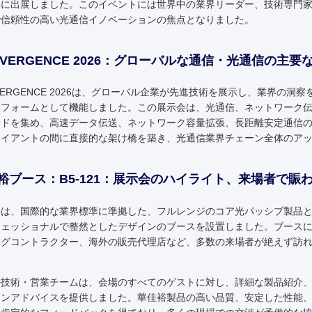
裏に出展しました。このイベントには世界中の業界リーダー、技術専門
で信頼性の高い光通信イノベーションの焦点となりました。
NVERGENCE 2026：グローバルな通信・光通信の主要
VERGENCE 2026は、グローバル企業が先進技術を展示し、業界の
トフォームとして機能しました。この展示会は、光通信、ネットワーク
ンドを集め、高速データ伝送、ネットワーク容量拡張、長距離安定通信
ライアントの間に直接的な架け橋を築き、光通信業界チェーン全体のア
裕ブース：B5-121：展示会のハイライト、来場者で賑
裕は、国際的な業界標準に準拠した、フルレンジのコア光パッシブ製品
フェッショナルで整然としたデザインのブースを設置しました。ブース
ングコントラクター、海外の販売代理店など、多数の来場者が絶えず訪
の技術・営業チームは、会場のすべてのゲストに対し、詳細な製品紹介
ョンアドバイスを提供しました。華佳裕製品の高い品質、安定した性能