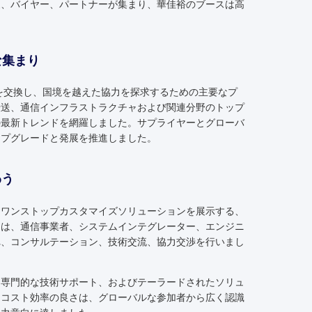
家、バイヤー、パートナーが集まり、華佳裕のブースは高
な集まり
洞察を交換し、国境を越えた協力を探求するための主要なプ
伝送、通信インフラストラクチャおよび関連分野のトップ
の最新トレンドを網羅しました。サプライヤーとグローバ
ップグレードと発展を推進しました。
わう
とワンストップカスタマイズソリューションを展示する、
には、通信事業者、システムインテグレーター、エンジニ
れ、コンサルテーション、技術交流、協力交渉を行いまし
、専門的な技術サポート、およびテーラードされたソリュ
、コスト効率の良さは、グローバルな参加者から広く認識