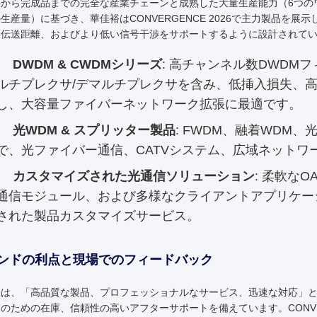
料から完成品までの完全な産業チェーンと成熟した大量生産能力（6つの
生産量）に基づき、華佳裕はCONVERGENCE 2026で主力製品を
い伝送距離、およびより低い信号干渉をサポートするように設計されて
DWDM & CWDMシリーズ
: 高チャンネル数DWDMフ
ルチプレクサ/デマルチプレクサを含み、低挿入損失、
し、大容量ファイバーネットワーク拡張に最適です。
光WDM & スプリッター製品
: FWDM、融着WDM
で、光ファイバー通信、CATVシステム、広域ネットワ
カスタマイズされた光通信ソリューション
: 柔軟な
通信モジュール、および多様なクライアントアプリケー
された製品カスタマイズサービス。
ンドの利点と現場でのフィードバック
裕は、「高品質な製品、プロフェッショナルなサービス、迅速な対応」
のための在庫、信頼性の高いアフターサポートを備えています。CONVER