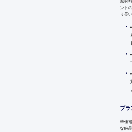
原材
ントの
り長
ブラ
華佳
な納品