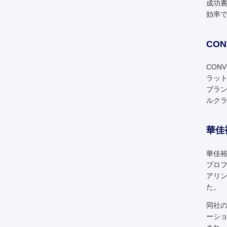
成功
効率
CO
CON
ラッ
ブラ
ルク
華佳
華佳
プロ
アリ
た。
同社
ーシ