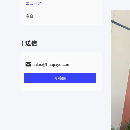
ニュース
場合
送信
sales@huajiayu.com
今接触