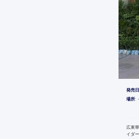
発売
場所
:
広東華
イダ