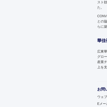
スト
た。
CON
との
らに
華佳
広東華
グロ
産業
上を
お問
ウェブサ
Eメー